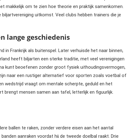
 het makkelijk om te zien hoe theorie en praktijk samenkomen.
biljartvereniging uitkomst. Veel clubs hebben trainers die je
en lange geschiedenis
d in Frankrijk als buitenspel. Later verhuisde het naar binnen,
land heeft biljarten een sterke traditie, met veel verenigingen
prima kunt beoefenen zonder groot fysiek uithoudingsvermogen,
jn naar een rustiger alternatief voor sporten zoals voetbal of
 een wedstrijd vraagt om mentale scherpte, geduld en het
brengt mensen samen aan tafel, letterlijk en figuurlijk.
dere ballen te raken, zonder verdere eisen aan het aantal
 banden aanraken voordat hij de tweede doelbal raakt. Drie