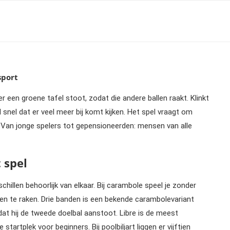
sport
er een groene tafel stoot, zodat die andere ballen raakt. Klinkt
snel dat er veel meer bij komt kijken. Het spel vraagt om
 Van jonge spelers tot gepensioneerden: mensen van alle
 spel
schillen behoorlijk van elkaar. Bij carambole speel je zonder
len te raken. Drie banden is een bekende carambolevariant
at hij de tweede doelbal aanstoot. Libre is de meest
artplek voor beginners. Bij poolbiljart liggen er vijftien