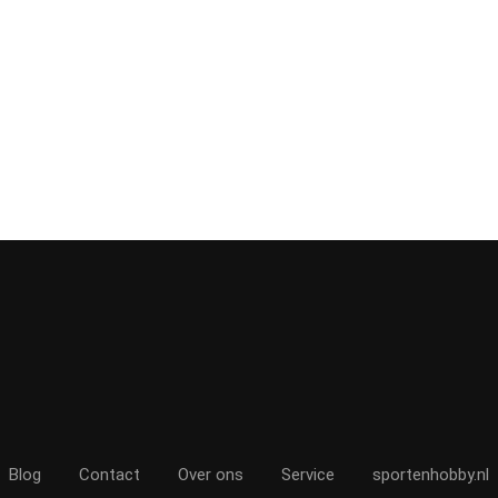
Blog
Contact
Over ons
Service
sportenhobby.nl