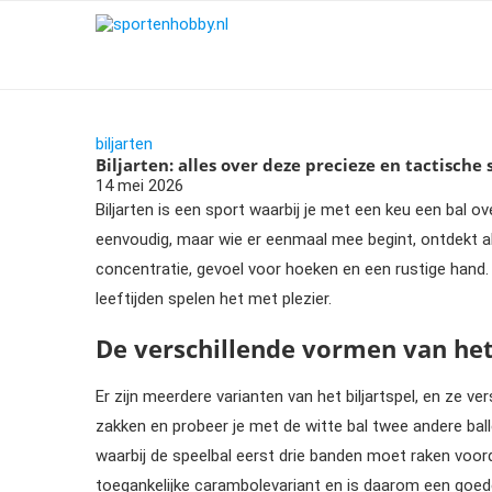
biljarten
Biljarten: alles over deze precieze en tactische 
14 mei 2026
Biljarten is een sport waarbij je met een keu een bal ov
eenvoudig, maar wie er eenmaal mee begint, ontdekt al 
concentratie, gevoel voor hoeken en een rustige hand.
leeftijden spelen het met plezier.
De verschillende vormen van het
Er zijn meerdere varianten van het biljartspel, en ze ver
zakken en probeer je met de witte bal twee andere bal
waarbij de speelbal eerst drie banden moet raken voord
toegankelijke carambolevariant en is daarom een goede st