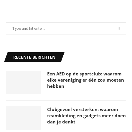
Gebruik deze tips om meer te sporten in en
RECENTE BERICHTEN
rondom huis
31 maart 2026
Een AED op de sportclub: waarom
elke vereniging er één zou moeten
hebben
Clubgevoel versterken: waarom
teamkleding en gadgets meer doen
dan je denkt