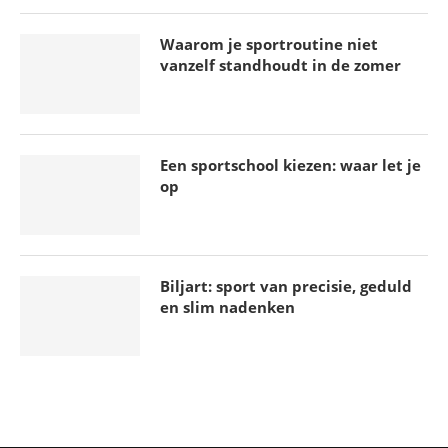
Waarom je sportroutine niet
vanzelf standhoudt in de zomer
Schaatsen NK Afstanden: Het Grote
Nederlandse Schaatsfeest
29 maart 2026
Een sportschool kiezen: waar let je
op
Biljart: sport van precisie, geduld
en slim nadenken
Vliegende start en keiharde actie: het succes van
shorttrack dames
21 maart 2026