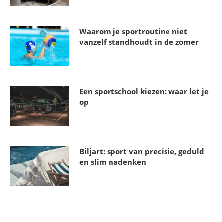
Waarom je sportroutine niet
vanzelf standhoudt in de zomer
Schaatsen NK Afstanden: Het Grote
Nederlandse Schaatsfeest
29 maart 2026
Een sportschool kiezen: waar let je
op
Biljart: sport van precisie, geduld
en slim nadenken
Vliegende start en keiharde actie: het succes van
shorttrack dames