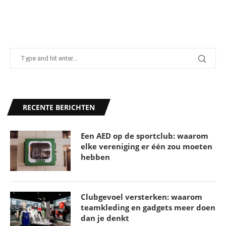
Gebruik deze tips om meer te sporten in en
RECENTE BERICHTEN
rondom huis
31 maart 2026
Een AED op de sportclub: waarom
elke vereniging er één zou moeten
hebben
Clubgevoel versterken: waarom
teamkleding en gadgets meer doen
dan je denkt