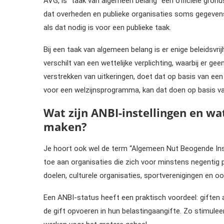
AVG, is “taak van algemeen belang” een officiële gron
dat overheden en publieke organisaties soms gegeve
als dat nodig is voor een publieke taak.
Bij een taak van algemeen belang is er enige beleidsvri
verschilt van een wettelijke verplichting, waarbij er g
verstrekken van uitkeringen, doet dat op basis van een
voor een welzijnsprogramma, kan dat doen op basis va
Wat zijn ANBI-instellingen en w
maken?
Je hoort ook wel de term “Algemeen Nut Beogende Inst
toe aan organisaties die zich voor minstens negentig
doelen, culturele organisaties, sportverenigingen en oo
Een ANBI-status heeft een praktisch voordeel: giften a
de gift opvoeren in hun belastingaangifte. Zo stimulee