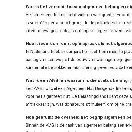
Wat is het verschil tussen algemeen belang en e
Het algemeen belang richt zich op wat goed is voor de
is voor één persoon of groep. In de politiek en het r
laten meewegen, ook als dat ingaat tegen de wens van 
Heeft iedereen recht op inspraak als het algemee
In Nederland hebben burgers het recht om mee te praten
aanleg van een weg of de bouw van woningen, zijn gem
kunnen alle betrokkenen hun mening geven voordat een d
Wat is een ANBI en waarom is die status belangri
Een ANBI, ofwel een Algemeen Nut Beogende Instelling
voor het algemeen nut. De Belastingdienst kent deze st
aftrekbaar zijn, wat donateurs stimuleert om bij te dr
Hoe gebruikt de overheid het begrip algemeen b
Binnen de AVG is de taak van algemeen belang een er