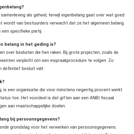
igenbelang?
 samenleving als geheel, terwijl eigenbelang gaat over wat goed
echt wordt van bestuurders verwacht dat ze het algemeen belang
een specifieke partij.
n belang in het geding is?
 over besluiten die hen raken. Bij grote projecten, zoals de
eenten verplicht om een inspraakprocedure te volgen. Zo
efinitief besluit valt.
jk?
, is een organisatie die voor minstens negentig procent werkt
atus toe. Het voordeel is dat giften aan een ANBI fiscaal
agen aan maatschappelijke doelen.
elang bij persoonsgegevens?
kende grondslag voor het verwerken van persoonsgegevens.