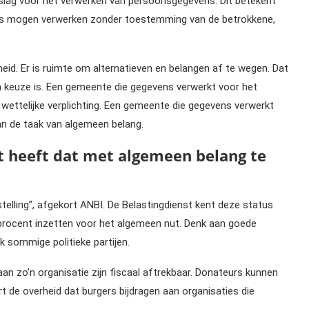
dslag voor het verwerken van persoonsgegevens. Dit betekent
ns mogen verwerken zonder toestemming van de betrokkene,
jheid. Er is ruimte om alternatieven en belangen af te wegen. Dat
een keuze is. Een gemeente die gegevens verwerkt voor het
 wettelijke verplichting. Een gemeente die gegevens verwerkt
n de taak van algemeen belang.
at heeft dat met algemeen belang te
elling”, afgekort ANBI. De Belastingdienst kent deze status
 procent inzetten voor het algemeen nut. Denk aan goede
k sommige politieke partijen.
an zo’n organisatie zijn fiscaal aftrekbaar. Donateurs kunnen
rt de overheid dat burgers bijdragen aan organisaties die