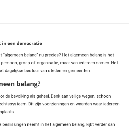
t in een democratie
nt “algemeen belang” nu precies? Het algemeen belang is het
n persoon, groep of organisatie, maar van iedereen samen. Het
n het dagelijkse bestuur van steden en gemeenten.
meen belang?
or de bevolking als geheel. Denk aan veilige wegen, schoon
 rechtssysteem. Dit zijn voorzieningen en waarden waar iedereen
nplaats.
 beslissingen neemt in het algemeen belang, kijkt verder dan