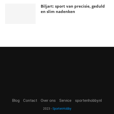
Biljart: sport van precisie, geduld
en slim nadenken
Blog
Contact
Over ons
Service
sportenhobby.nl
2023 -
SportenHobby