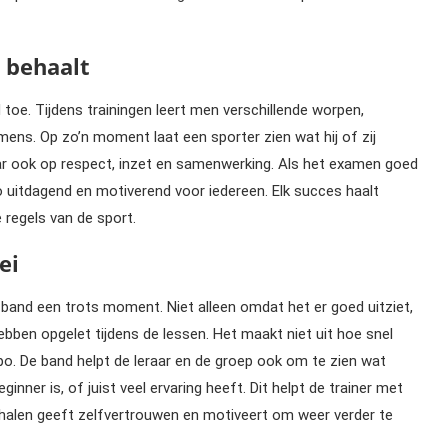
 behaalt
toe. Tijdens trainingen leert men verschillende worpen,
ens. Op zo’n moment laat een sporter zien wat hij of zij
maar ook op respect, inzet en samenwerking. Als het examen goed
judo uitdagend en motiverend voor iedereen. Elk succes haalt
 regels van de sport.
ei
 band een trots moment. Niet alleen omdat het er goed uitziet,
ben opgelet tijdens de lessen. Het maakt niet uit hoe snel
mpo. De band helpt de leraar en de groep ook om te zien wat
nner is, of juist veel ervaring heeft. Dit helpt de trainer met
 halen geeft zelfvertrouwen en motiveert om weer verder te