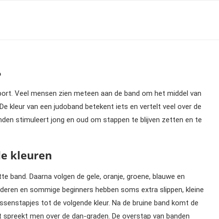
o
sport. Veel mensen zien meteen aan de band om het middel van
De kleur van een judoband betekent iets en vertelt veel over de
nden stimuleert jong en oud om stappen te blijven zetten en te
de kleuren
te band. Daarna volgen de gele, oranje, groene, blauwe en
Kinderen en sommige beginners hebben soms extra slippen, kleine
ussenstapjes tot de volgende kleur. Na de bruine band komt de
t spreekt men over de dan-graden. De overstap van banden