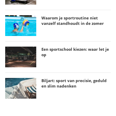
Valencia CF: Een rijke historie in het iconische
Waarom je sportroutine niet
vanzelf standhoudt in de zomer
Mestalla
21 juni 2024
Een sportschool kiezen: waar let je
op
Biljart: sport van precisie, geduld
en slim nadenken
Voetbal als hobby: een passie die verbindt
5 april 2024
Olympisch voetbal