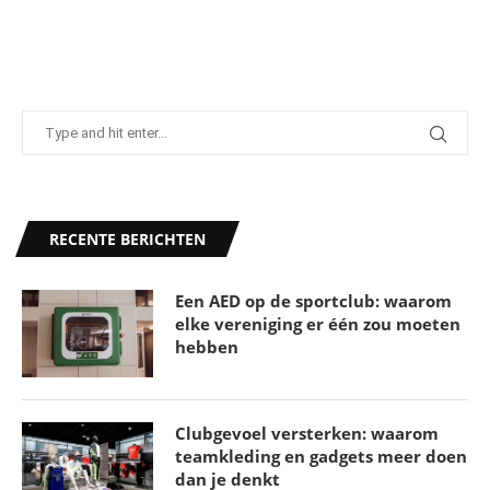
Top 10 beste voetballers op dit moment
RECENTE BERICHTEN
26 juni 2024
Een AED op de sportclub: waarom
elke vereniging er één zou moeten
hebben
Clubgevoel versterken: waarom
teamkleding en gadgets meer doen
dan je denkt