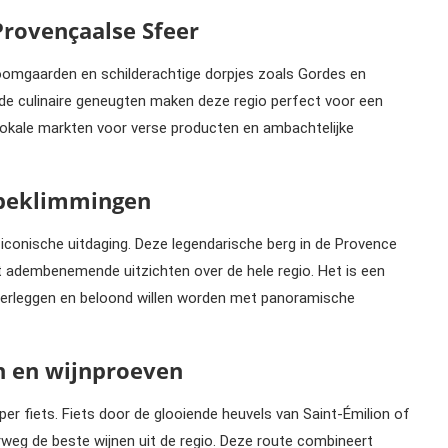
Provençaalse Sfeer
fboomgaarden en schilderachtige dorpjes zoals Gordes en
n de culinaire geneugten maken deze regio perfect voor een
 lokale markten voor verse producten en ambachtelijke
 beklimmingen
 iconische uitdaging. Deze legendarische berg in de Provence
t adembenemende uitzichten over de hele regio. Het is een
 verleggen en beloond willen worden met panoramische
n en wijnproeven
r fiets. Fiets door de glooiende heuvels van Saint-Émilion of
weg de beste wijnen uit de regio. Deze route combineert