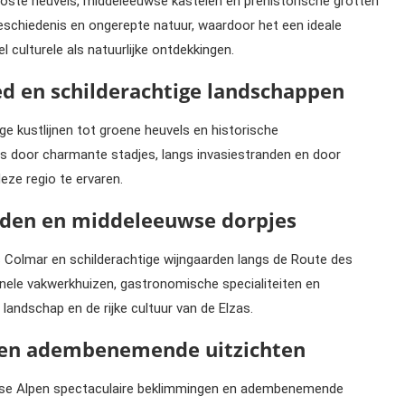
boste heuvels, middeleeuwse kastelen en prehistorische grotten
geschiedenis en ongerepte natuur, waardoor het een ideale
 culturele als natuurlijke ontdekkingen.
ed en schilderachtige landschappen
ge kustlijnen tot groene heuvels en historische
s door charmante stadjes, langs invasiestranden en door
ze regio te ervaren.
aarden en middeleeuwse dorpjes
s Colmar en schilderachtige wijngaarden langs de Route des
onele vakwerkhuizen, gastronomische specialiteiten en
landschap en de rijke cultuur van de Elzas.
n en adembenemende uitzichten
ranse Alpen spectaculaire beklimmingen en adembenemende