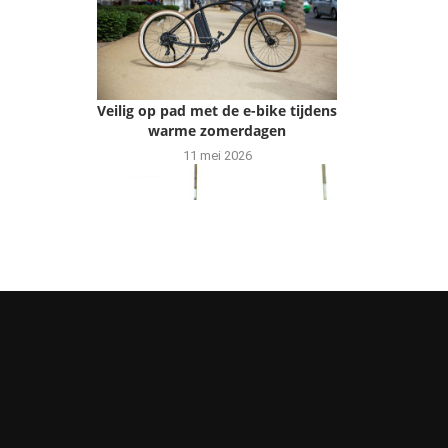
Veilig op pad met de e-bike tijdens
warme zomerdagen
11 mei 2026
Gebruik deze tips om meer te
sporten in en rondom huis
31 maart 2026