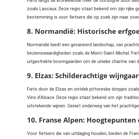
Fiets langs de kronkelende rivier de Dordogne door be
zoals Lascaux. Deze regio staat bekend om zijn rijke 
bestemming is voor fietsers die op zoek zijn naar zowel
8. Normandië: Historische erfgo
Normandië biedt een gevarieerd landschap, van prachti
bezienswaardigheden zoals de Mont-Saint-Michel. Fiet
uitgestrekte boomgaarden om de unieke charme van de
9. Elzas: Schilderachtige wijng
Fiets door de Elzas en ontdek pittoreske dorpjes zoal
Vins d’Alsace. Deze regio staat bekend om zijn traditi
uitstekende wijnen. Geniet onderweg van het prachtige 
10. Franse Alpen: Hoogtepunte
Voor fietsers die van uitdaging houden, bieden de F