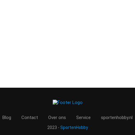
Blog
Contact
Over ons
Service
sportenhobby.nl
2023 -
SportenHobby