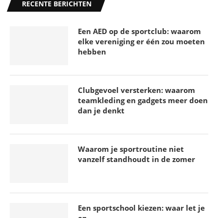
Het beste tennisracket voor jouw spel: Tips en
RECENTE BERICHTEN
tricks
17 april 2023
Een AED op de sportclub: waarom
Grand Slam
elke vereniging er één zou moeten
17 mei 2021
hebben
US Open tennis toernooi
17 mei 2021
Alles over Wimbledon
Clubgevoel versterken: waarom
17 mei 2021
teamkleding en gadgets meer doen
Roland Garros – tennis in Parijs
dan je denkt
17 mei 2021
Australian Open
17 mei 2021
Alles over Tennis
Waarom je sportroutine niet
vanzelf standhoudt in de zomer
17 mei 2021
Tennisbond KNLTB
17 mei 2021
De Tennissport
17 mei 2021
Een sportschool kiezen: waar let je