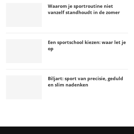
Waarom je sportroutine niet
vanzelf standhoudt in de zomer
Algemeen belang: wat het is en waarom het telt
in een democratie
18 april 2026
Een sportschool kiezen: waar let je
op
Biljart: sport van precisie, geduld
en slim nadenken
Gezonde darmen voor kinderen met probiotica:
feiten en fabels
29 maart 2026