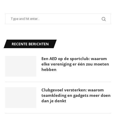
De pragmatische route naar een groenere
RECENTE BERICHTEN
leefomgeving
18 mei 2026
Een AED op de sportclub: waarom
elke vereniging er één zou moeten
hebben
Clubgevoel versterken: waarom
teamkleding en gadgets meer doen
dan je denkt