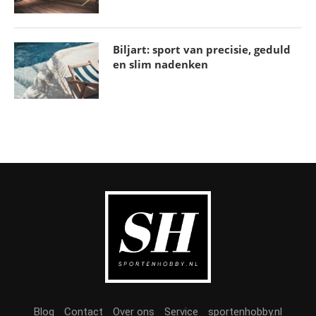
Biljart: sport van precisie, geduld
en slim nadenken
Blijf sterk en vol energie met krachttraining
voor ouderen
27 februari 2026
Blog
Contact
Over ons
Service
sportenhobby.nl