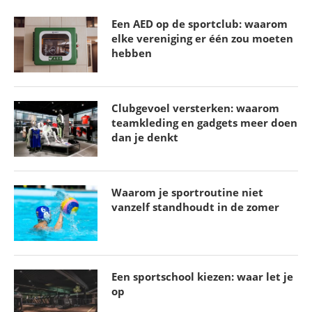
29 maart 2026
Een AED op de sportclub: waarom
elke vereniging er één zou moeten
hebben
Clubgevoel versterken: waarom
teamkleding en gadgets meer doen
dan je denkt
Waarom je sportroutine niet
vanzelf standhoudt in de zomer
Vliegende start en keiharde actie: het succes van
shorttrack dames
21 maart 2026
Een sportschool kiezen: waar let je
op