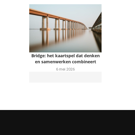
Bridge: het kaartspel dat denken
en samenwerken combineert
6 mei 2026
Gebruik deze tips om meer te
sporten in en rondom huis