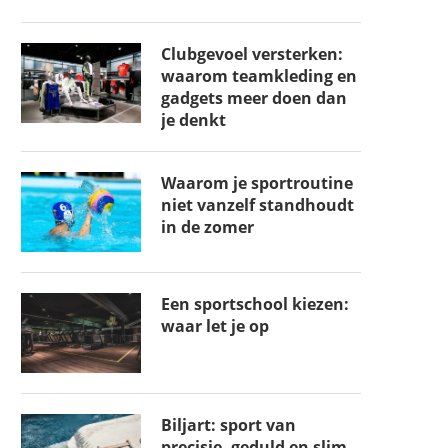
Clubgevoel versterken:
waarom teamkleding en
gadgets meer doen dan
je denkt
Waarom je sportroutine
niet vanzelf standhoudt
in de zomer
Een sportschool kiezen:
waar let je op
Biljart: sport van
precisie, geduld en slim